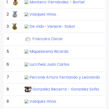
1
Montero-Fernández - Bortel
2
Vasquez Hnos.
3
De Vido- Venere- Sokol
4
Fraccaro Oscar
5
Miquelarena Ricardo
6
Lucchesi Juan Carlos
7
Perrone Arturo Fernando y Leonardo
8
Gonzalez Becerra - Gonzalez Sofia
9
Vasquez Hnos.