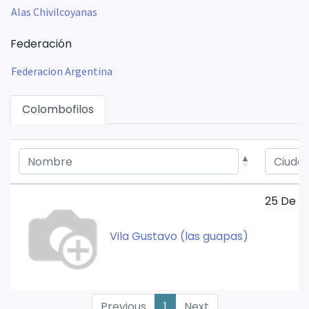
Alas Chivilcoyanas
Federación
Federacion Argentina
Colombofilos
25 De M
Vila Gustavo (las guapas)
Previous
1
Next