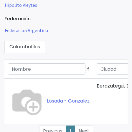
Hipolito Vieytes
Federación
Federacion Argentina
Colombofilos
Berazategui, Be
Losada - Gonzalez
Previous
1
Next