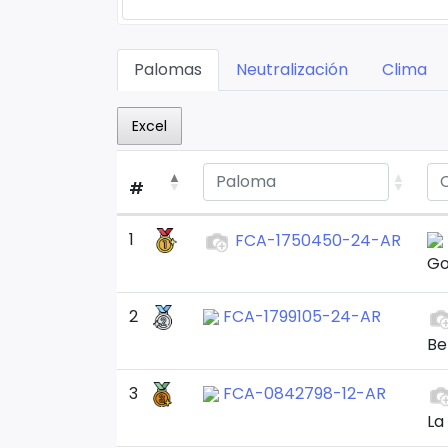
Palomas
Neutralización
Clima
Excel
#
1
FCA-1750450-24-AR
Go
2
FCA-1799105-24-AR
Be
3
FCA-0842798-12-AR
La