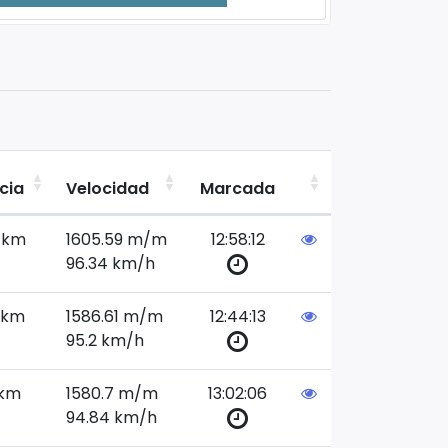
cia
Velocidad
Marcada
 km
1605.59 m/m
12:58:12
96.34 km/h
 km
1586.61 m/m
12:44:13
95.2 km/h
 km
1580.7 m/m
13:02:06
94.84 km/h