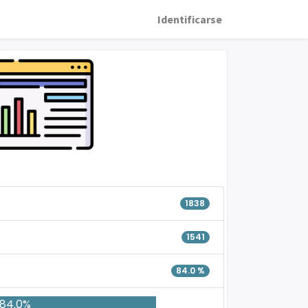
Identificarse
1838
1541
84.0 %
84.0%