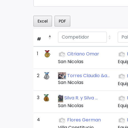
Excel
PDF
#
1
Citriano Omar
San Nicolas
Equip
2
Torres Claudio &a...
San Nicolas
Equip
3
Silva R. y Silva ...
San Nicolas
Equip
4
Flores German
Villa Constitucio...
Equip