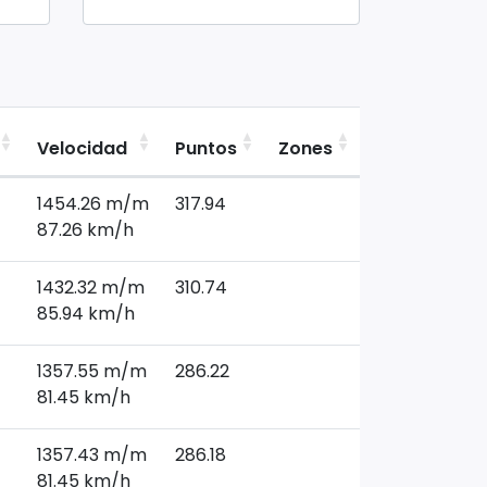
Velocidad
Puntos
Zones
Region
1454.26 m/m
317.94
0
87.26 km/h
1432.32 m/m
310.74
0
85.94 km/h
1357.55 m/m
286.22
0
81.45 km/h
1357.43 m/m
286.18
0
81.45 km/h