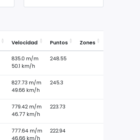
Velocidad
Puntos
Zones
Region
R
835.0 m/m
248.55
0
50.1 km/h
827.73 m/m
245.3
0
49.66 km/h
779.42 m/m
223.73
0
46.77 km/h
777.64 m/m
222.94
0
46.66 km/h