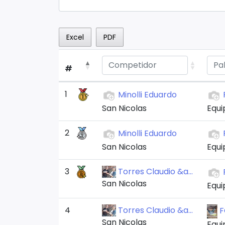
Excel
PDF
#
1
Minolli Eduardo
San Nicolas
Equip
2
Minolli Eduardo
San Nicolas
Equip
3
Torres Claudio &a...
San Nicolas
Equip
4
Torres Claudio &a...
F
San Nicolas
Equip