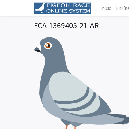
Inicio
En lín
FCA-1369405-21-AR