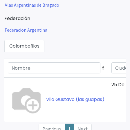
Alas Argentinas de Bragado
Federación
Federacion Argentina
Colombofilos
25 De M
Vila Gustavo (las guapas)
Previous
1
Next