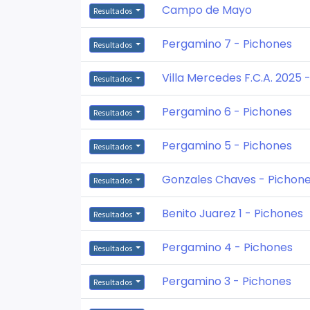
Campo de Mayo
Resultados
Pergamino 7 - Pichones
Resultados
Villa Mercedes F.C.A. 2025 
Resultados
Pergamino 6 - Pichones
Resultados
Pergamino 5 - Pichones
Resultados
Gonzales Chaves - Pichon
Resultados
Benito Juarez 1 - Pichones
Resultados
Pergamino 4 - Pichones
Resultados
Pergamino 3 - Pichones
Resultados