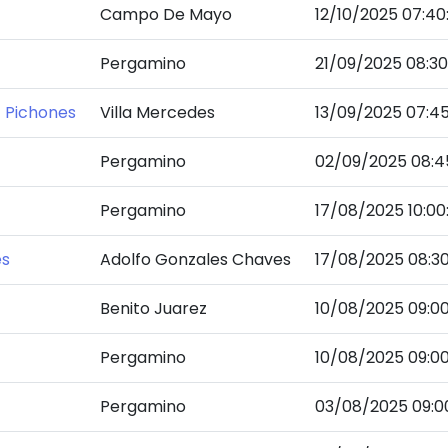
Campo De Mayo
12/10/2025 07:40
Pergamino
21/09/2025 08:30
- Pichones
Villa Mercedes
13/09/2025 07:4
Pergamino
02/09/2025 08:4
Pergamino
17/08/2025 10:00
es
Adolfo Gonzales Chaves
17/08/2025 08:3
Benito Juarez
10/08/2025 09:0
Pergamino
10/08/2025 09:0
Pergamino
03/08/2025 09:0