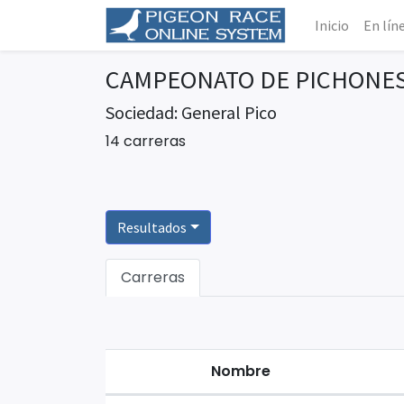
Inicio
En lín
CAMPEONATO DE PICHONES
Sociedad: General Pico
14 carreras
Resultados
Carreras
Nombre