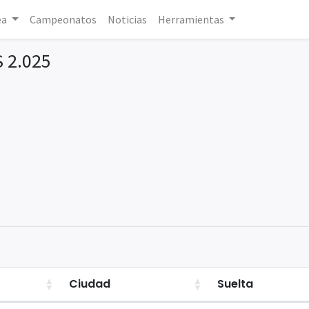
ea
Campeonatos
Noticias
Herramientas
 2.025
Ciudad
Suelta