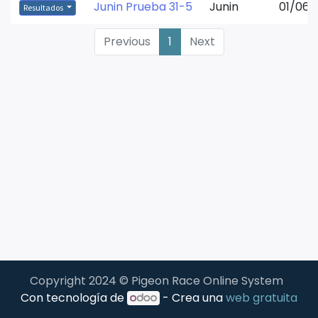
Junin Prueba 31-5
Junin
01/06/
Resultados
Previous
1
Next
Copyright 2024 © Pigeon Race Online System
Con tecnología de
- Crea una
web gratuita