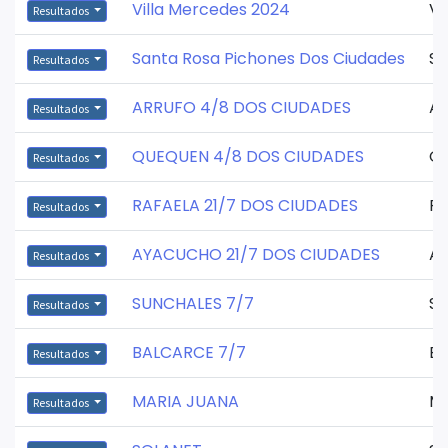
Villa Mercedes 2024
Vi
Resultados
Santa Rosa Pichones Dos Ciudades
Sa
Resultados
ARRUFO 4/8 DOS CIUDADES
Ar
Resultados
QUEQUEN 4/8 DOS CIUDADES
Q
Resultados
RAFAELA 21/7 DOS CIUDADES
Ra
Resultados
AYACUCHO 21/7 DOS CIUDADES
A
Resultados
SUNCHALES 7/7
Su
Resultados
BALCARCE 7/7
Ba
Resultados
MARIA JUANA
Ma
Resultados