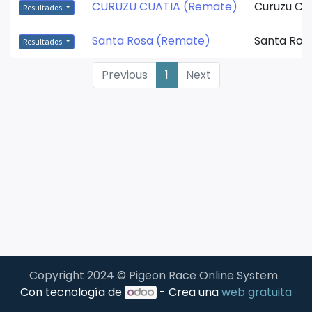
CURUZU CUATIA (Remate)
Curuzu Cu
Resultados
Santa Rosa (Remate)
Santa Ros
Resultados
Previous
1
Next
Copyright 2024 © Pigeon Race Online System
Con tecnología de
- Crea una
web gratuita