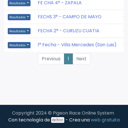
FE CHA 4° - ZAPALA
Z
Resultados
FECHS 3° - CAMPO DE MAYO
C
Resultados
FECHA 2° - CURUZU CUATIA
C
Resultados
1° Fecha - Villa Mercedes (San Luis)
V
Resultados
Previous
1
Next
Copyright 2024 © Pigeon Race Online System
Con tecnología de
- Crea una
web gratuita