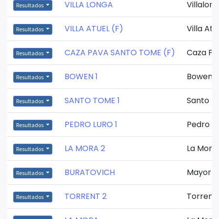
VILLA LONGA
Villalon
Resultados
VILLA ATUEL (F)
Villa Atu
Resultados
CAZA PAVA SANTO TOME (F)
Caza Pa
Resultados
BOWEN 1
Bowen
Resultados
SANTO TOME 1
Santo 
Resultados
PEDRO LURO 1
Pedro L
Resultados
LA MORA 2
La Mora
Resultados
BURATOVICH
Mayor B
Resultados
TORRENT 2
Torrent
Resultados