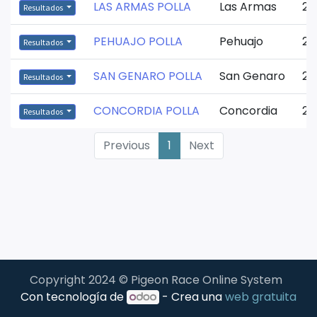
LAS ARMAS POLLA
Las Armas
28
Resultados
PEHUAJO POLLA
Pehuajo
28
Resultados
SAN GENARO POLLA
San Genaro
28
Resultados
CONCORDIA POLLA
Concordia
28
Resultados
Previous
1
Next
Copyright 2024 © Pigeon Race Online System
Con tecnología de
- Crea una
web gratuita