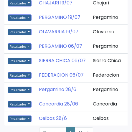
CHAJARI 19/07
Chajari
2
Resultados
PERGAMINO 19/07
Pergamino
1
Resultados
OLAVARRIA 19/07
Olavarria
1
Resultados
PERGAMINO 06/07
Pergamino
0
Resultados
SIERRA CHICA 06/07
Sierra Chica
0
Resultados
FEDERACION 06/07
Federacion
0
Resultados
Pergamino 28/6
Pergamino
2
Resultados
Concordia 28/06
Concordia
2
Resultados
Ceibas 28/6
Ceibas
2
Resultados