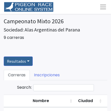
Campeonato Mixto 2026
Sociedad: Alas Argentinas del Parana
9 carreras
Resultados
Carreras
Inscripciones
Search:
Nombre
Ciudad
S