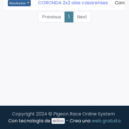
CORONDA 2x2 alas casarenses
Coro
Resultados
Previous
1
Next
Copyright 2024 © Pigeon Race Online System
Con tecnología de
- Crea una
web gratuita