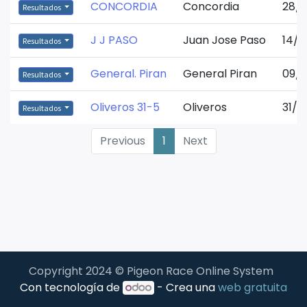
CONCORDIA
Concordia
28/0
Resultados
J J PASO
Juan Jose Paso
14/0
Resultados
General. Piran
General Piran
09/0
Resultados
Oliveros 31-5
Oliveros
31/0
Resultados
Previous
1
Next
Copyright 2024 © Pigeon Race Online System
Con tecnología de
- Crea una
web gratuita