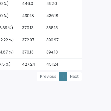
.0 %)
446.0
452.0
.0 %)
430.18
436.18
8.89 %)
370.13
388.13
72.22 %)
372.97
390.97
41.67 %)
370.13
394.13
7.5 %)
427.24
451.24
Previous
1
Next