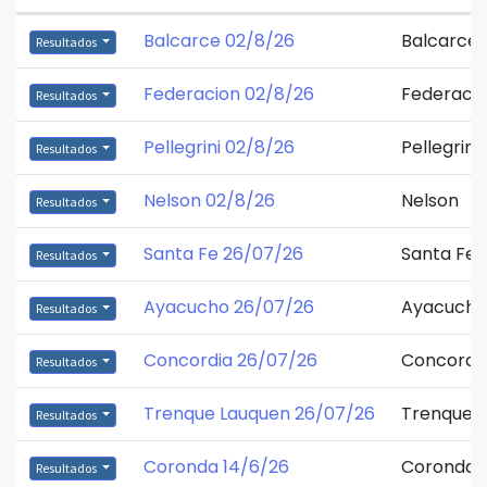
Balcarce 02/8/26
Balcarce
Resultados
Federacion 02/8/26
Federaci
Resultados
Pellegrini 02/8/26
Pellegrini
Resultados
Nelson 02/8/26
Nelson
Resultados
Santa Fe 26/07/26
Santa Fe
Resultados
Ayacucho 26/07/26
Ayacucho
Resultados
Concordia 26/07/26
Concordi
Resultados
Trenque Lauquen 26/07/26
Trenque 
Resultados
Coronda 14/6/26
Coronda
Resultados