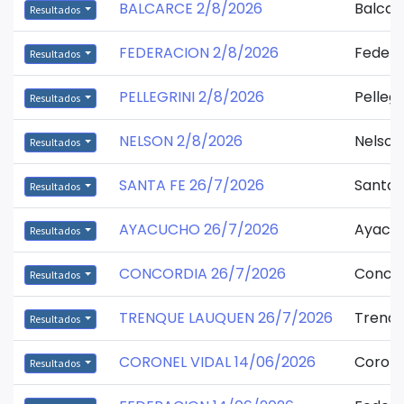
BALCARCE 2/8/2026
Balcar
Resultados
FEDERACION 2/8/2026
Federa
Resultados
PELLEGRINI 2/8/2026
Pellegr
Resultados
NELSON 2/8/2026
Nelson
Resultados
SANTA FE 26/7/2026
Santa 
Resultados
AYACUCHO 26/7/2026
Ayacu
Resultados
CONCORDIA 26/7/2026
Concor
Resultados
TRENQUE LAUQUEN 26/7/2026
Trenqu
Resultados
CORONEL VIDAL 14/06/2026
Corone
Resultados