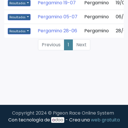
Pergamino 19-07
Pergamino
19/07
Resultados
Pergamino 05-07
Pergamino
06/07
Resultados
Pergamino 28-06
Pergamino
28/06
Resultados
Previous
1
Next
Copyright 2024 © Pigeon Race Online System
Con tecnología de
- Crea una
web gratuita