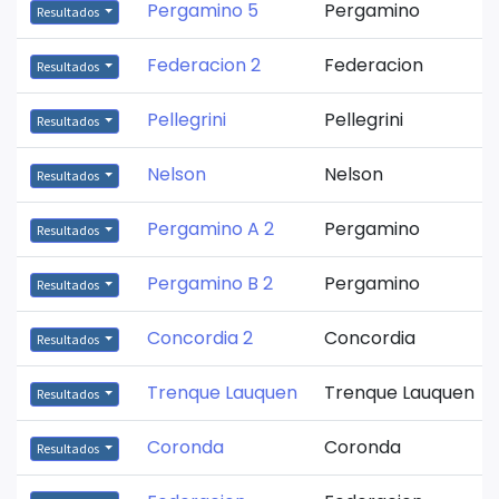
Pergamino 5
Pergamino
Resultados
Federacion 2
Federacion
Resultados
Pellegrini
Pellegrini
Resultados
Nelson
Nelson
Resultados
Pergamino A 2
Pergamino
Resultados
Pergamino B 2
Pergamino
Resultados
Concordia 2
Concordia
Resultados
Trenque Lauquen
Trenque Lauquen
Resultados
Coronda
Coronda
Resultados