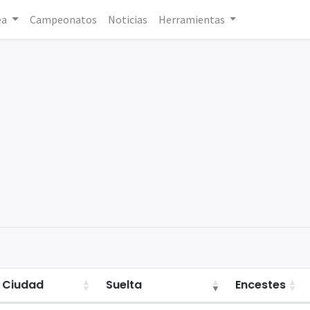
ea
Campeonatos
Noticias
Herramientas
Ciudad
Suelta
Encestes