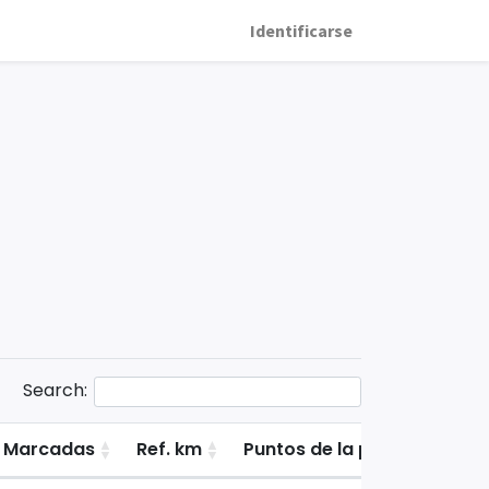
Identificarse
Search:
Marcadas
Ref. km
Puntos de la primera