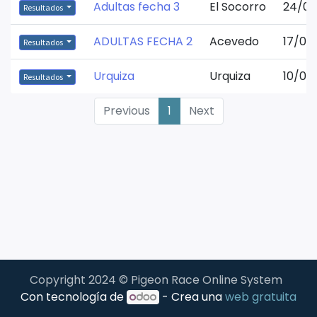
Adultas fecha 3
El Socorro
24/05
Resultados
ADULTAS FECHA 2
Acevedo
17/05/
Resultados
Urquiza
Urquiza
10/05
Resultados
Previous
1
Next
Copyright 2024 © Pigeon Race Online System
Con tecnología de
- Crea una
web gratuita