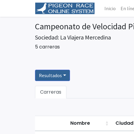
Inicio
En lín
Campeonato de Velocidad P
Sociedad: La Viajera Mercedina
5 carreras
Resultados
Carreras
Nombre
Ciudad