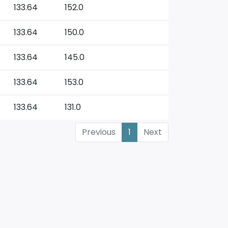
133.64
152.0
133.64
150.0
133.64
145.0
133.64
153.0
133.64
131.0
Previous
1
Next