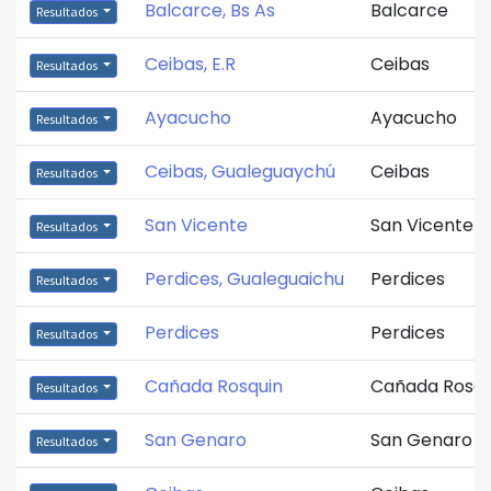
Balcarce, Bs As
Balcarce
Resultados
Ceibas, E.R
Ceibas
Resultados
Ayacucho
Ayacucho
Resultados
Ceibas, Gualeguaychú
Ceibas
Resultados
San Vicente
San Vicente
Resultados
Perdices, Gualeguaichu
Perdices
Resultados
Perdices
Perdices
Resultados
Cañada Rosquin
Cañada Rosqu
Resultados
San Genaro
San Genaro
Resultados