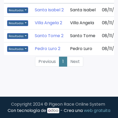
Santa Isabel 2
Santa Isabel
08/11/2
Resultados
Villa Angela 2
Villa Angela
08/11/2
Resultados
Santo Tome 2
Santo Tome
08/11/2
Resultados
Pedro Luro 2
Pedro Luro
08/11/2
Resultados
Previous
1
Next
Copyright 2024 © Pigeon Race Online System
Con tecnología de
- Crea una
web gratuita