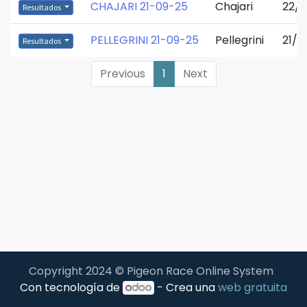
CHAJARI 21-09-25
Chajari
22/0
Resultados
PELLEGRINI 21-09-25
Pellegrini
21/0
Resultados
Previous
1
Next
Copyright 2024 © Pigeon Race Online System
Con tecnología de
- Crea una
web gratuita