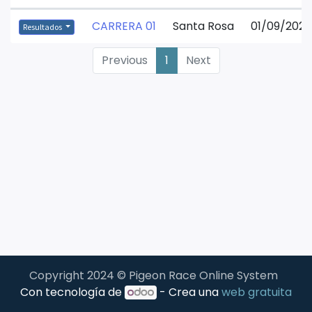
CARRERA 01
Santa Rosa
01/09/2025
Resultados
Previous
1
Next
Copyright 2024 © Pigeon Race Online System
Con tecnología de
- Crea una
web gratuita