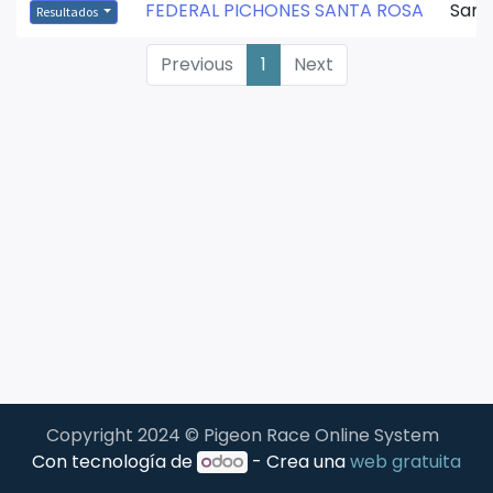
FEDERAL PICHONES SANTA ROSA
Sant
Resultados
Previous
1
Next
Copyright 2024 © Pigeon Race Online System
Con tecnología de
- Crea una
web gratuita