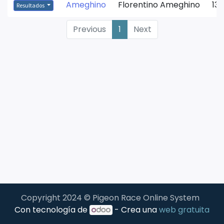
Ameghino
Florentino Ameghino
13/
Resultados
Previous
1
Next
Copyright 2024 © Pigeon Race Online System
Con tecnología de
- Crea una
web gratuita